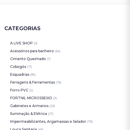
Tintas
Interna
CATEGORIAS
Lustres
&
Luminárias
A LIVE SHOP
(0)
Acessórios para banheiro
(64)
Cimento Queimado
(7)
Cobogós
(17)
Esquadrias
(85)
Ferragens & Ferramentas
(76)
Forro PVC
(2)
FORTNIL MICROSSEIXO
(3)
Gabinetes e Armarios
(29)
Iluminação & Elétrica
(27)
Impermeabilizantes, Argamassas e Selador
(79)
Louça Sanitaria
(40)