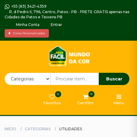
+55 (83) 3421-4359
R. d Pedro II, 796, Centro, Patos - PB - FRETE GRATIS apenas nas
Cidades de Patos e Teixeira PB
Minha Conta
Entrar
Home
Cores Personalizadas
Piso
Decorado
Impermeabilizantes,
Argamassas
e
Buscar
Selador
0
0
Gabinetes
Favoritos
Carrinho
Menu
e
Armarios
Tintas
INÍCIO
CATEGORIAS
UTILIDADES
Externa