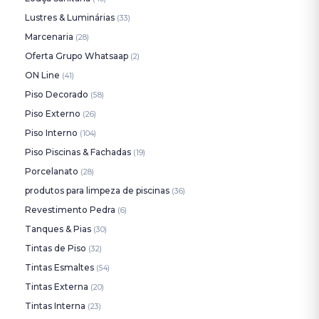
Lustres & Luminárias
(33)
Marcenaria
(28)
Oferta Grupo Whatsaap
(2)
ON Line
(41)
Piso Decorado
(58)
Piso Externo
(26)
Piso Interno
(104)
Piso Piscinas & Fachadas
(19)
Porcelanato
(28)
produtos para limpeza de piscinas
(36)
Revestimento Pedra
(6)
Tanques & Pias
(30)
Tintas de Piso
(32)
Tintas Esmaltes
(54)
Tintas Externa
(20)
Tintas Interna
(23)