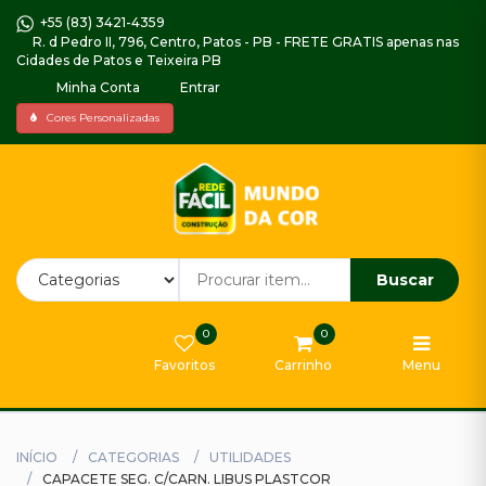
+55 (83) 3421-4359
R. d Pedro II, 796, Centro, Patos - PB - FRETE GRATIS apenas nas
Cidades de Patos e Teixeira PB
Minha Conta
Entrar
Home
Cores Personalizadas
Piso
Decorado
Impermeabilizantes,
Argamassas
e
Buscar
Selador
0
0
Gabinetes
Favoritos
Carrinho
Menu
e
Armarios
Tintas
INÍCIO
CATEGORIAS
UTILIDADES
Externa
CAPACETE SEG. C/CARN. LIBUS PLASTCOR