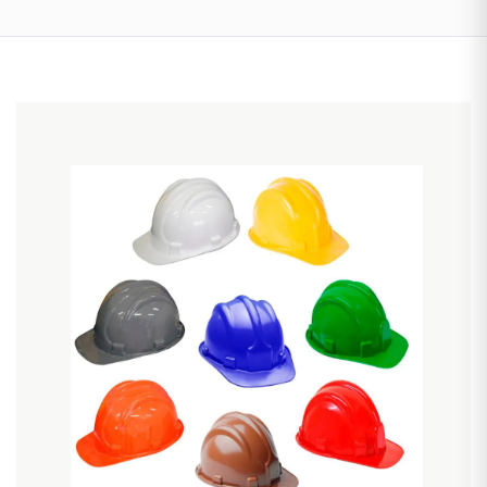
Tintas
Interna
Lustres
&
Luminárias