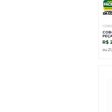
COB
COBO
PEÇA
R$ 
ou 21