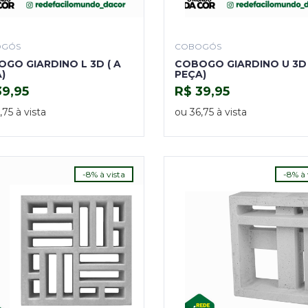
OGÓS
COBOGÓS
GO GIARDINO L 3D ( A
COBOGO GIARDINO U 3D 
)
PEÇA)
39,95
R$ 39,95
COMPRAR
COMPRAR
,75 à vista
ou 36,75 à vista
-8% à vista
-8% à 