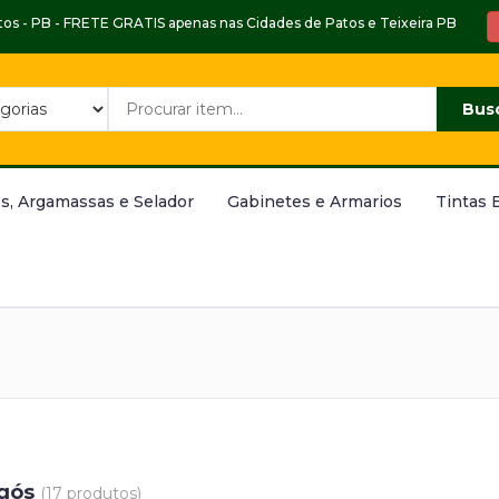
Patos - PB - FRETE GRATIS apenas nas Cidades de Patos e Teixeira PB
Bus
s, Argamassas e Selador
Gabinetes e Armarios
Tintas 
gós
(17 produtos)