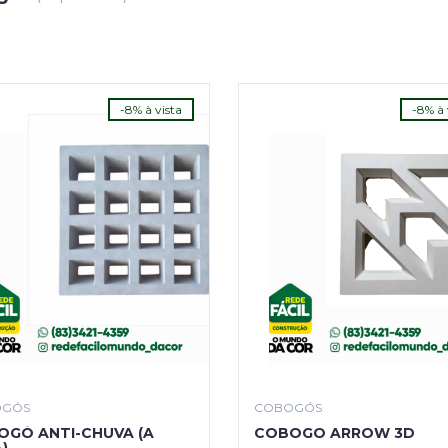
-8% à vista
-8% à 
OGÓS
COBOGÓS
GÓ ANTI-CHUVA (A
COBOGO ARROW 3D