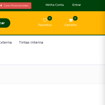
Minha Conta
Entrar
Cores Personalizadas
0
0
car
Favoritos
Carrinho
Externa
Tintas Interna