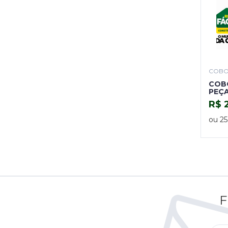
COB
COBO
PEÇA
R$ 
ou 25
F