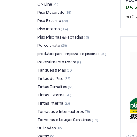
PEÇA
ON Line
(41)
R$ 
Piso Decorado
(58)
ou 25,
Piso Externo
(26)
Piso Interno
(104)
Piso Piscinas & Fachadas
(19)
Porcelanato
(28)
produtos para limpeza de piscinas
(36)
Revestimento Pedra
(6)
Tanques & Pias
(30)
Tintas de Piso
(32)
Tintas Esmaltes
(54)
Tintas Externa
(20)
Tintas Interna
(23)
Tomadas e Interruptores
(18)
Torneiras e Louças Sanitárias
(117)
Utilidades
(122)
COB
Verniz
(7)