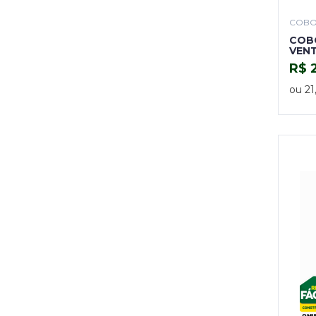
COB
COB
VENT
R$ 
ou 21