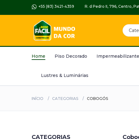
+55 (83) 3421-4359
R. d Pedro II, 796, Centro, 
Home
Piso Decorado
Impermeabilizante
Lustres & Luminárias
INÍCIO
CATEGORIAS
COBOGÓS
CATEGORIAS
Cobo