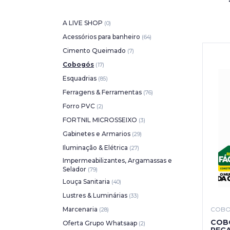
A LIVE SHOP
(0)
Acessórios para banheiro
(64)
Cimento Queimado
(7)
Cobogós
(17)
Esquadrias
(85)
Ferragens & Ferramentas
(76)
Forro PVC
(2)
FORTNIL MICROSSEIXO
(3)
Gabinetes e Armarios
(29)
Iluminação & Elétrica
(27)
Impermeabilizantes, Argamassas e
Selador
(79)
Louça Sanitaria
(40)
Lustres & Luminárias
(33)
Marcenaria
COB
(28)
COBO
Oferta Grupo Whatsaap
(2)