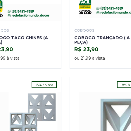
OGÓS
COBOGÓS
GÓ TACO CHINÊS (A
COBOGO TRANÇADO ( A
)
PEÇA)
23,90
R$ 23,90
COMPRAR
COMPRAR
,99 à vista
ou 21,99 à vista
-8% à vista
-8% à 