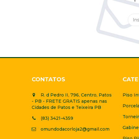
CONTATOS
CATE
R. d Pedro II, 796, Centro, Patos
Piso In
- PB - FRETE GRATIS apenas nas
Porcel
Cidades de Patos e Teixeira PB
Torneir
(83) 3421-4359
Gabine
omundodacorloja2@gmail.com
Piso Pi