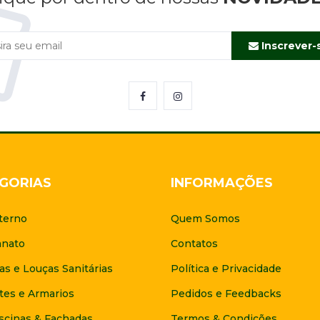
Inscrever-
GORIAS
INFORMAÇÕES
terno
Quem Somos
anato
Contatos
as e Louças Sanitárias
Política e Privacidade
tes e Armarios
Pedidos e Feedbacks
scinas & Fachadas
Termos & Condições