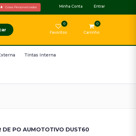
Minha Conta
Entrar
Cores Personalizadas
0
0
car
Favoritos
Carrinho
Externa
Tintas Interna
 DE PO AUMOTOTIVO DUST60