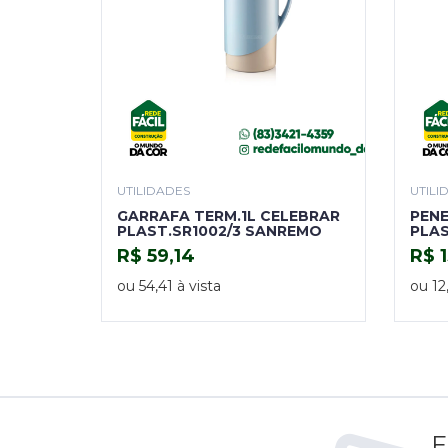
UTILIDADES
UTILI
GARRAFA TERM.1L CELEBRAR
PENE
PLAST.SR1002/3 SANREMO
PLA
R$ 59,14
R$ 1
COMPRAR
ou 54,41 à vista
ou 12
F