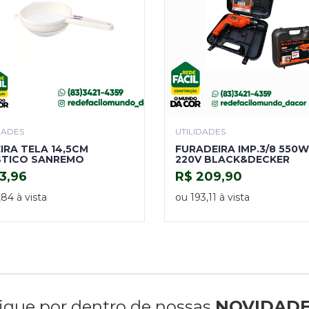
DADES
UTILIDADES
IRA TELA 14,5CM
FURADEIRA IMP.3/8 550W
STICO SANREMO
220V BLACK&DECKER
3,96
R$ 209,90
COMPRAR
COMPRAR
,84 à vista
ou 193,11 à vista
ique por dentro de nossas
NOVIDAD