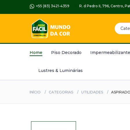
+55 (83) 3421-4359
R. d Pedro II, 796, Centro, 
Home
Piso Decorado
Impermeabilizante
Lustres & Luminárias
INÍCIO
CATEGORIAS
UTILIDADES
ASPIRADO