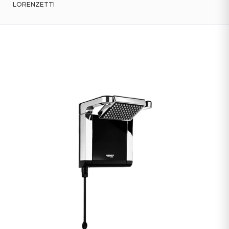
LORENZETTI
Tintas
Interna
Lustres
&
Luminárias