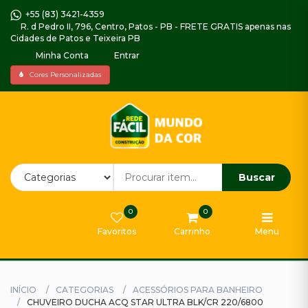
+55 (83) 3421-4359
R. d Pedro II, 796, Centro, Patos - PB - FRETE GRATIS apenas nas
Cidades de Patos e Teixeira PB
Minha Conta
Entrar
Home
Cores Personalizadas
Piso
Decorado
Impermeabilizantes,
Argamassas
e
Buscar
Selador
0
0
Gabinetes
Favoritos
Carrinho
Menu
e
Armarios
Tintas
INÍCIO
CATEGORIAS
ACESSÓRIOS PARA BANHEIRO
Externa
CHUVEIRO DUCHA ACQ STAR ULTRA BLK/CR 220/6800