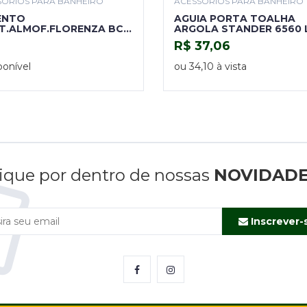
SÓRIOS PARA BANHEIRO
ACESSÓRIOS PARA BANHEIRO
ENTO
AGUIA PORTA TOALHA
T.ALMOF.FLORENZA BCO
ARGOLA STANDER 6560 
MASA
R$ 37,06
COMPRAR
ponível
ou 34,10 à vista
TENHO INTERESSE
ique por dentro de nossas
NOVIDAD
Inscrever-