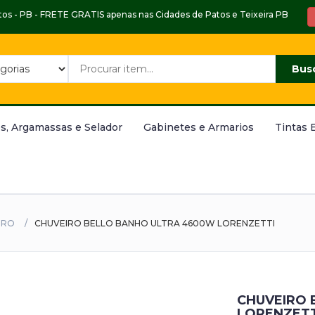
Patos - PB - FRETE GRATIS apenas nas Cidades de Patos e Teixeira PB
Bus
s, Argamassas e Selador
Gabinetes e Armarios
Tintas 
IRO
CHUVEIRO BELLO BANHO ULTRA 4600W LORENZETTI
CHUVEIRO 
LORENZETT