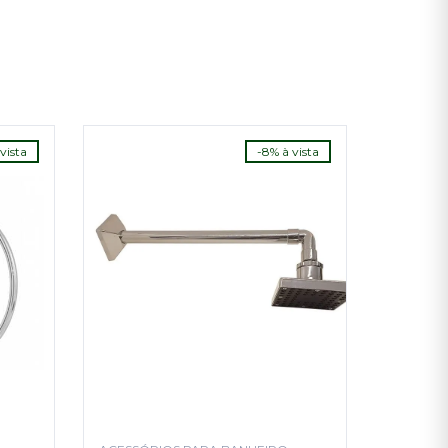
vista
-8% à vista