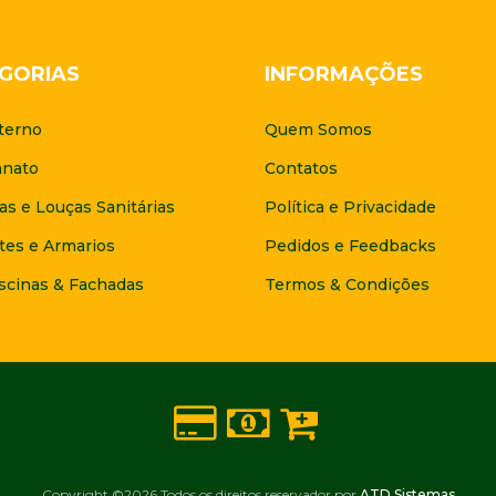
GORIAS
INFORMAÇÕES
terno
Quem Somos
anato
Contatos
as e Louças Sanitárias
Política e Privacidade
tes e Armarios
Pedidos e Feedbacks
scinas & Fachadas
Termos & Condições
Copyright ©
2026 Todos os direitos reservador por
ATD Sistemas