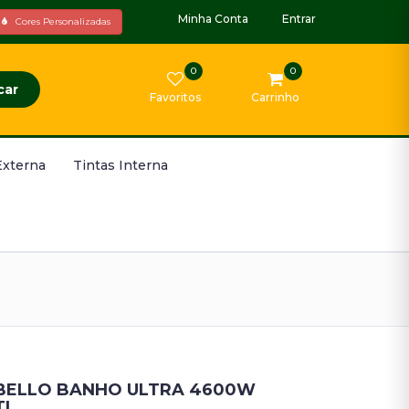
Minha Conta
Entrar
Cores Personalizadas
0
0
car
Favoritos
Carrinho
Externa
Tintas Interna
BELLO BANHO ULTRA 4600W
I