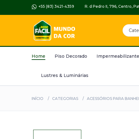
+55 (83) 3421-4359
R. d Pedro II, 796, Centro, 
Home
Piso Decorado
Impermeabilizante
Lustres & Luminárias
INÍCIO
CATEGORIAS
ACESSÓRIOS PARA BANHE