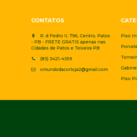
CONTATOS
CATE
R. d Pedro II, 796, Centro, Patos
Piso In
- PB - FRETE GRATIS apenas nas
Porcel
Cidades de Patos e Teixeira PB
Torneir
(83) 3421-4359
Gabine
omundodacorloja2@gmail.com
Piso Pi