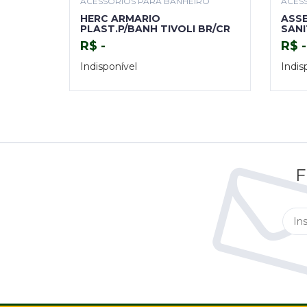
ACESSÓRIOS PARA BANHEIRO
ACES
HERC ARMARIO
ASS
PLAST.P/BANH TIVOLI BR/CR
SANI
ALU
R$ -
R$ -
Indisponível
Indis
TENHO INTERESSE
F