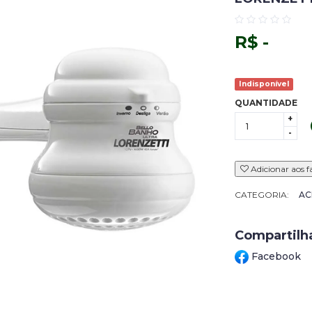
R$ -
Indisponível
QUANTIDADE
+
-
Adicionar aos f
CATEGORIA:
AC
Compartilh
Facebook