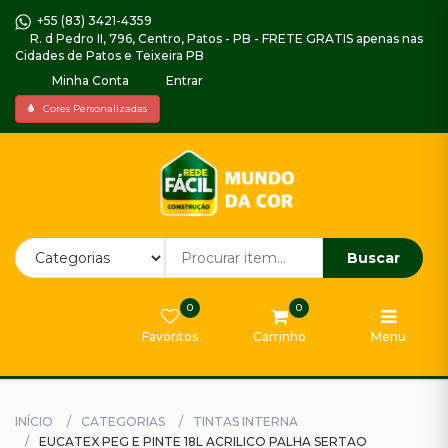
+55 (83) 3421-4359
R. d Pedro II, 796, Centro, Patos - PB - FRETE GRATIS apenas nas
Cidades de Patos e Teixeira PB
Minha Conta
Entrar
Home
Cores Personalizadas
Piso
Decorado
Impermeabilizantes,
Argamassas
e
Buscar
Selador
0
0
Gabinetes
Favoritos
Carrinho
Menu
e
Armarios
Tintas
INÍCIO
CATEGORIAS
TINTAS INTERNA
Externa
EUCATEX PEG E PINTE 18L ACRILICO PALHA SERTAO