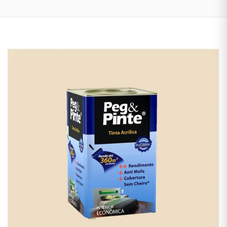
Tintas
Interna
Lustres
&
Luminárias