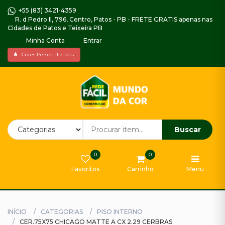
+55 (83) 3421-4359
R. d Pedro II, 796, Centro, Patos - PB - FRETE GRATIS apenas nas
Cidades de Patos e Teixeira PB
Minha Conta
Entrar
Home
Cores Personalizadas
Piso
Decorado
Impermeabilizantes,
Argamassas
e
Buscar
Selador
0
0
Gabinetes
Favoritos
Carrinho
Menu
e
Armarios
Tintas
INÍCIO
CATEGORIAS
PISO INTERNO
Externa
CER.75X75 CHICAGO MATTE A CX 2.29 CERBRAS