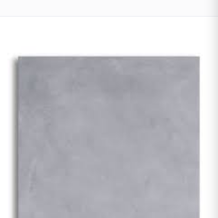
Tintas
Interna
Lustres
&
Luminárias