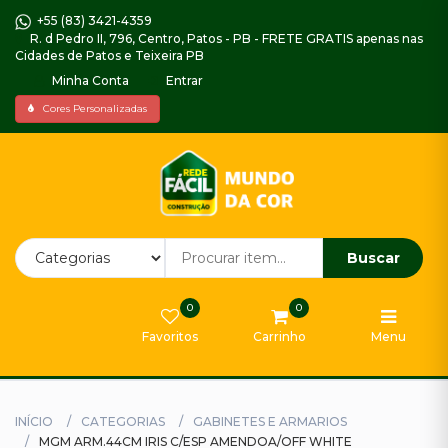
+55 (83) 3421-4359
R. d Pedro II, 796, Centro, Patos - PB - FRETE GRATIS apenas nas
Cidades de Patos e Teixeira PB
Minha Conta
Entrar
Home
Cores Personalizadas
Piso
Decorado
Impermeabilizantes,
Argamassas
e
Buscar
Selador
0
0
Gabinetes
Favoritos
Carrinho
Menu
e
Armarios
Tintas
INÍCIO
CATEGORIAS
GABINETES E ARMARIOS
Externa
MGM ARM.44CM IRIS C/ESP AMENDOA/OFF WHITE