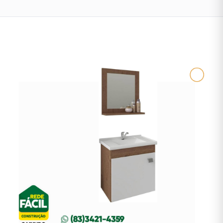
Tintas
Interna
Lustres
&
Luminárias