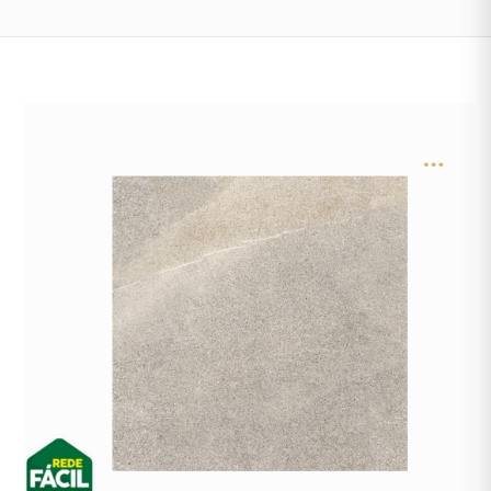
Tintas
Interna
Lustres
&
Luminárias