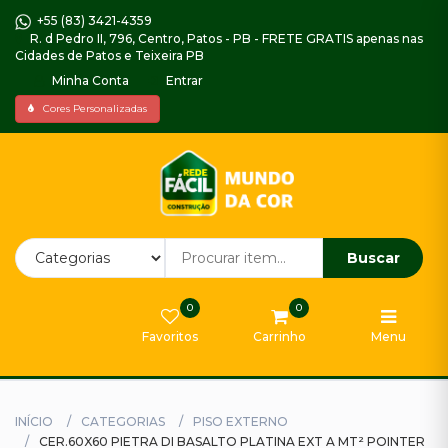
+55 (83) 3421-4359
R. d Pedro II, 796, Centro, Patos - PB - FRETE GRATIS apenas nas
Cidades de Patos e Teixeira PB
Minha Conta
Entrar
Home
Cores Personalizadas
Piso
Decorado
Impermeabilizantes,
Argamassas
e
Buscar
Selador
0
0
Gabinetes
Favoritos
Carrinho
Menu
e
Armarios
Tintas
INÍCIO
CATEGORIAS
PISO EXTERNO
Externa
CER.60X60 PIETRA DI BASALTO PLATINA EXT A MT² POINTER