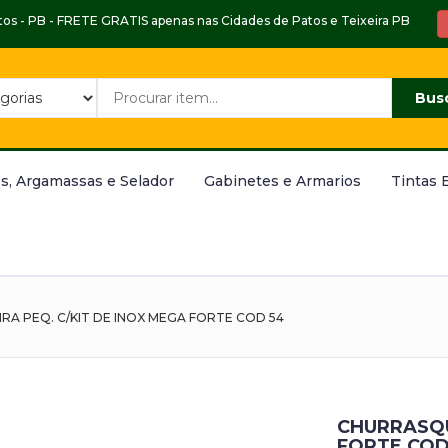
Patos - PB - FRETE GRATIS apenas nas Cidades de Patos e Teixeira PB
Bus
s, Argamassas e Selador
Gabinetes e Armarios
Tintas 
A PEQ. C/KIT DE INOX MEGA FORTE COD 54
CHURRASQU
FORTE COD