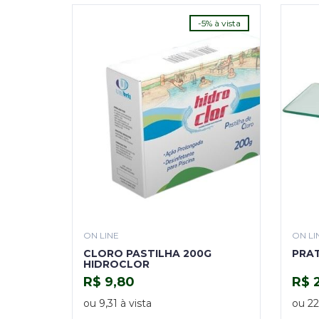
-5% à vista
ON LINE
ON LI
CLORO PASTILHA 200G
PRAT
HIDROCLOR
R$ 9,80
R$ 
COMPRAR
ou 9,31 à vista
ou 22