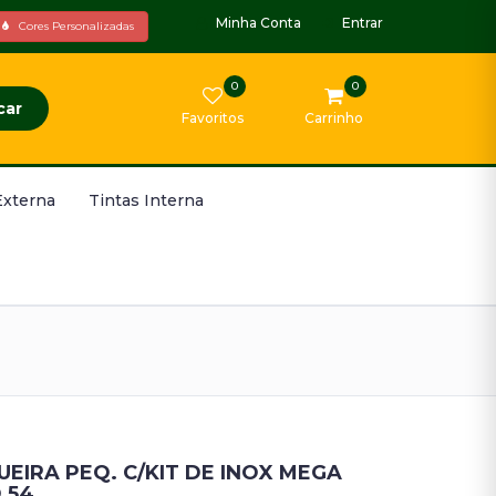
Minha Conta
Entrar
Cores Personalizadas
0
0
car
Favoritos
Carrinho
Externa
Tintas Interna
EIRA PEQ. C/KIT DE INOX MEGA
 54