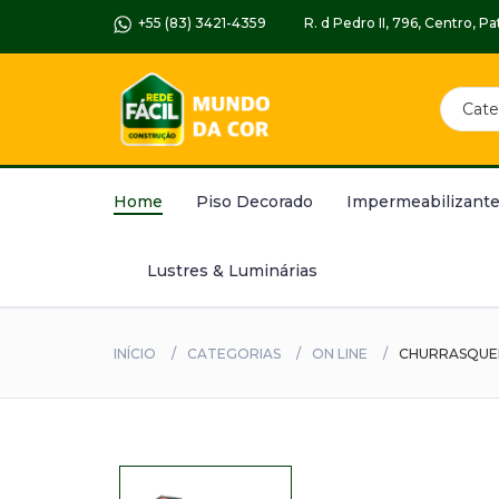
+55 (83) 3421-4359
R. d Pedro II, 796, Centro, 
Home
Piso Decorado
Impermeabilizante
Lustres & Luminárias
INÍCIO
CATEGORIAS
ON LINE
CHURRASQUEIR