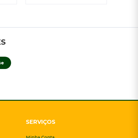
ES
se
SERVIÇOS
Minha Conta