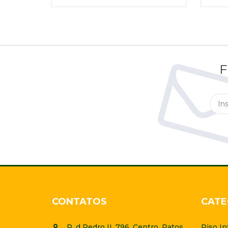
F
CONTATOS
CATE
R. d Pedro II, 796, Centro, Patos
Piso In